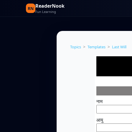
ReaderNook
RN
Fun Learning
>
>
Topics
Templates
Last Will
नाम
आयु