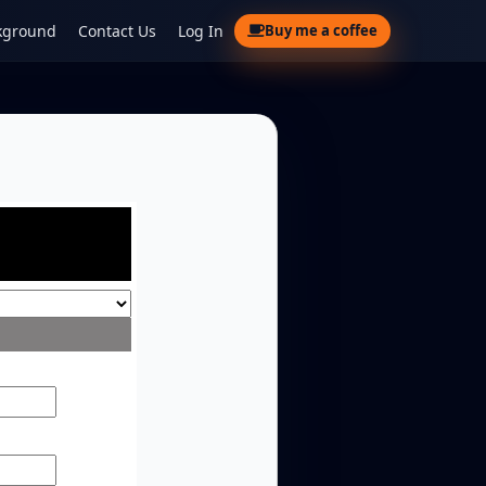
kground
Contact Us
Log In
Buy me a coffee